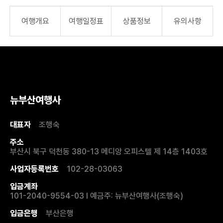
여행개요
여행일정표
상품정보
유의사항
뉴부산여행사
대표자
조행숙
주소
부산시 북구 덕천동 380-13 메디앙 오피스텔 제 14층 1403호
사업자등록번호
102-28-03063
입금계좌
101-2040-9554-03 I 예금주: 뉴부산여행사(조행숙)
입금은행
부산은행