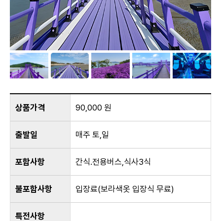
상품가격
90,000 원
출발일
매주 토,일
포함사항
간식.전용버스,식사3식
불포함사항
입장료(보라색옷 입장식 무료)
특전사항