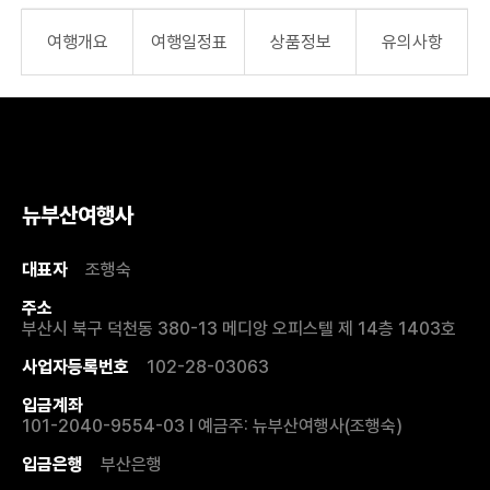
여행개요
여행일정표
상품정보
유의사항
뉴부산여행사
대표자
조행숙
주소
부산시 북구 덕천동 380-13 메디앙 오피스텔 제 14층 1403호
사업자등록번호
102-28-03063
입금계좌
101-2040-9554-03 I 예금주: 뉴부산여행사(조행숙)
입금은행
부산은행