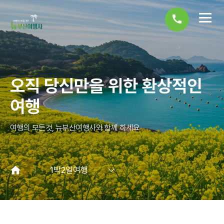
call
오직 당신만을 위한 환상적인
여행
여행의 모든것, 뉴부산여행사와 함께 하세요
1박2일여행